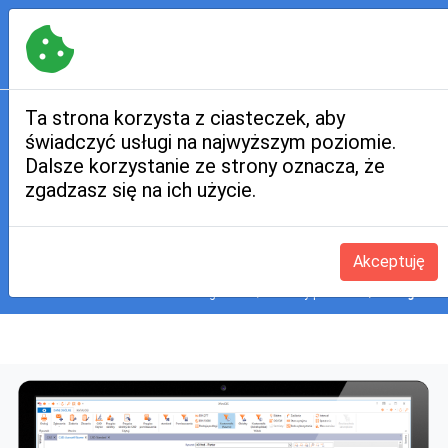
Kontakt:
+48 12 312 05 44
,
kontakt@iffmgis.pl
PL
|
EN
if
fm
GIS
MENU
Ta strona korzysta z ciasteczek, aby
świadczyć usługi na najwyższym poziomie.
Usługi, w tym utrzymania
Dalsze korzystanie ze strony oznacza, że
zgadzasz się na ich użycie.
czystości i zarządzanie
jakością
Akceptuję
Strona główna
Moduły produktu
Usługi